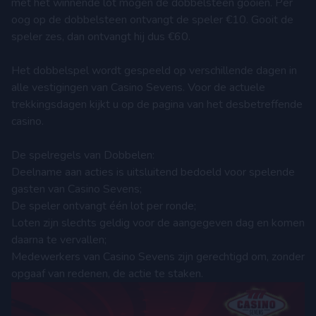
met het winnende lot mogen de dobbelsteen gooien. Per
oog op de dobbelsteen ontvangt de speler €10. Gooit de
speler zes, dan ontvangt hij dus €60.
Het dobbelspel wordt gespeeld op verschillende dagen in
alle vestigingen van Casino Sevens. Voor de actuele
trekkingsdagen kijkt u op de pagina van het desbetreffende
casino.
De spelregels van Dobbelen:
Deelname aan acties is uitsluitend bedoeld voor spelende
gasten van Casino Sevens;
De speler ontvangt één lot per ronde;
Loten zijn slechts geldig voor de aangegeven dag en komen
daarna te vervallen;
Medewerkers van Casino Sevens zijn gerechtigd om, zonder
opgaaf van redenen, de actie te staken.