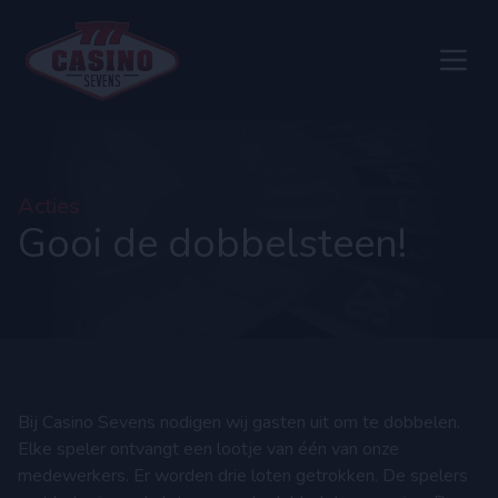
Open 
Acties
Gooi de dobbelsteen!
Bij Casino Sevens nodigen wij gasten uit om te dobbelen.
Elke speler ontvangt een lootje van één van onze
medewerkers. Er worden drie loten getrokken. De spelers