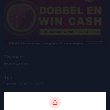
Wanneer
Iedere zondag
Tijd
Tussen 15:00 en 18:00
Vestiging